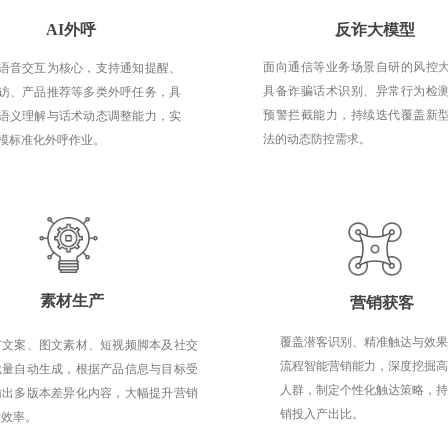
AI外呼
反诈大模型
面向通信等业务场景自研的风控
语音交互为核心，支持通知提醒、
具备诈骗话术识别、异常行为检
访、产品推荐等多类外呼任务，具
预警拦截能力，持续迭代覆盖新
语义理解与话术动态调整能力，实
法的动态防控需求。
模标准化外呼作业。
素材生产
营销获客
覆盖潜客识别、精准触达与效果
广文案、图文素材、短视频脚本及社交
流程智能营销能力，深度挖掘高
批量自动生成，根据产品信息与目标受
人群，制定个性化触达策略，持
输出多版本差异化内容，大幅提升营销
销投入产出比。
产效率。